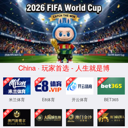
搜
索
应用维护中！
导
四川农业大学 tyc1286太阳入口官网

首页

通知公告
航
痕
2026年01月21日
关于自主申报2025-2026学年第二课堂成绩单数据工作的通知（第二批）
迹
2026年01月06日
tyc1286太阳入口官网关于2026年寒假及留校学生管理有关事宜的通知
2025年12月28日
tyc1286太阳入口官网关于开展诚信考试教育工作的通知
2025年12月28日
tyc1286太阳入口官网关于做好2026年元旦假期学生管理工作的通知
2025年12月24日
tyc1286太阳入口官网2025年度教职工师德评价考核及年度考核结果公示