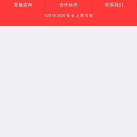
训练负责人孙一航表示，“我们不仅看到了队
员们身体素质与专项技术的明显进步，更感受到了
拼搏精神的显著增强。这些收获远比一时的成绩更
为珍贵。”参训学员收获显著，食工202506郭婧煜
分享道：“终于学会了心心念念的背越式跳高，从
步点到空中动作都得到了教练的细致指导，体育部
同学的全程保障也让我们能更专注地训练，我对比
赛更有信心了。”